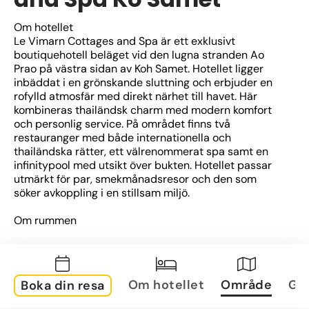
Om hotellet
Le Vimarn Cottages and Spa är ett exklusivt 
boutiquehotell beläget vid den lugna stranden Ao 
Prao på västra sidan av Koh Samet. Hotellet ligger 
inbäddat i en grönskande sluttning och erbjuder en 
rofylld atmosfär med direkt närhet till havet. Här 
kombineras thailändsk charm med modern komfort 
och personlig service. På området finns två 
restauranger med både internationella och 
thailändska rätter, ett välrenommerat spa samt en 
infinitypool med utsikt över bukten. Hotellet passar 
utmärkt för par, smekmånadsresor och den som 
söker avkoppling i en stillsam miljö.
Om rummen
Rummen är utspridda i fristående stugor eller villor 
längs sluttningen ovanför stranden. De flesta har 
havsutsikt eller ligger i närheten av trädgårdarna. 
Inredningen är inspirerad av thailändsk design med 
Om hotellet
Område
Gal
Boka din resa
trädetaljer, högt i tak och rymliga uteplatser eller 
balkonger. Alla rum har moderna bekvämligheter som 