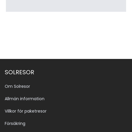
med båtturen eller vid ankomst. Denna avgift gäller 
för tillträde till parkområdet och bidrar till att bevara 
öns natur.
SOLRESOR
Om Solresor
Allmän information
Villkor för paketresor
Försäkring