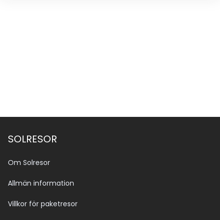
SOLRESOR
Om Solresor
Allmän information
Villkor för paketresor