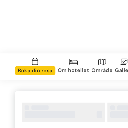
Om hotellet
Område
Galle
Boka din resa