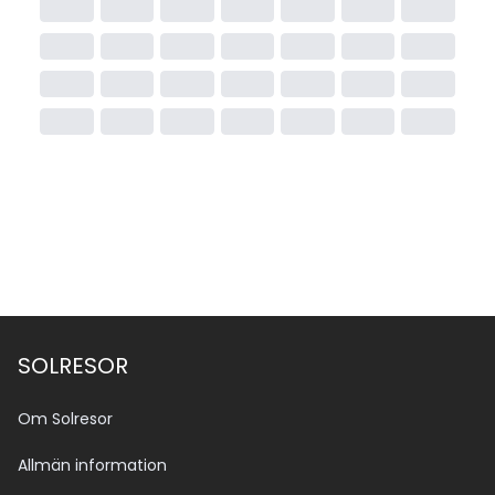
SOLRESOR
Om Solresor
Allmän information