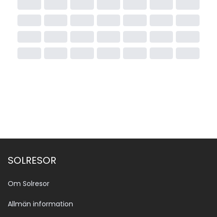
SOLRESOR
Om Solresor
Allmän information