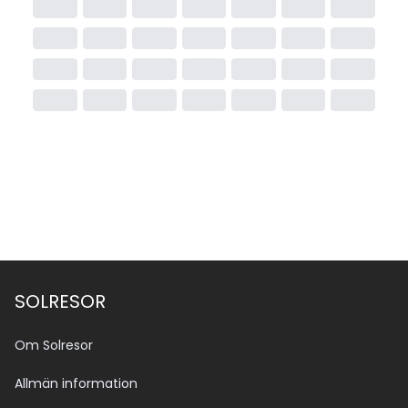
SOLRESOR
Om Solresor
Allmän information