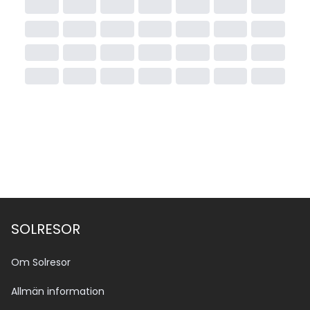
SOLRESOR
Om Solresor
Allmän information