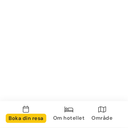
Om hotellet
Område
Boka din resa