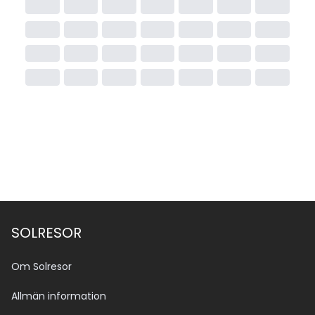
SOLRESOR
Om Solresor
Allmän information