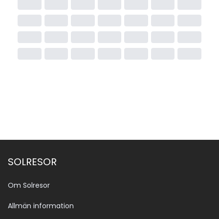
SOLRESOR
Om Solresor
Allmän information