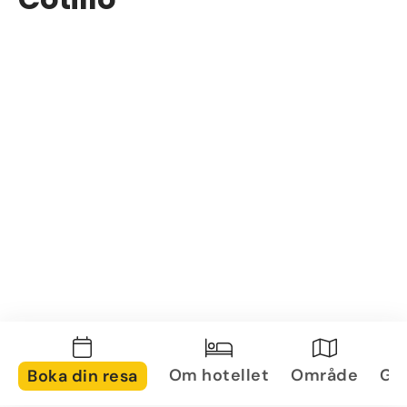
Om hotellet
Område
Gal
Boka din resa