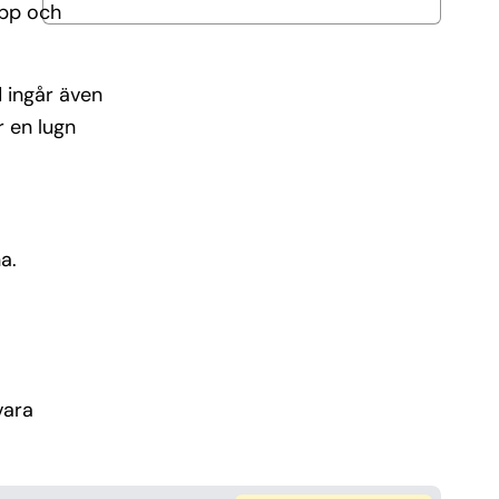
opp och
d ingår även
r en lugn
a.
vara