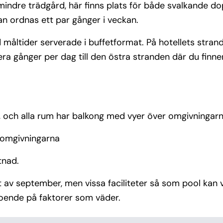
ndre trädgård, här finns plats för både svalkande d
an ordnas ett par gånger i veckan.
d måltider serverade i buffetformat. På hotellets stran
era gånger per dag till den östra stranden där du finne
, och alla rum har balkong med vyer över omgivningarn
r omgivningarna
tnad.
t av september, men vissa faciliteter så som pool kan 
roende på faktorer som väder.