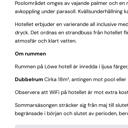
Poolområdet omges av vajande palmer och en mi
avkoppling under parasoll. Kvällsunderhållning k
Hotellet erbjuder en varierande all inclusive me
dryck. Det ordnas en strandbuss från hotellet fl
atmosfär och klart vatten.
Om rummen
Rummen på Löwe hotell är inredda i ljusa färger
Dubbelrum
Cirka 18m², antingen mot pool elle
Observera att WiFi på hotellet är mot extra kos
Sommarsäsongen sträcker sig från maj till slute
begränsade i början och slutet av perioden, be