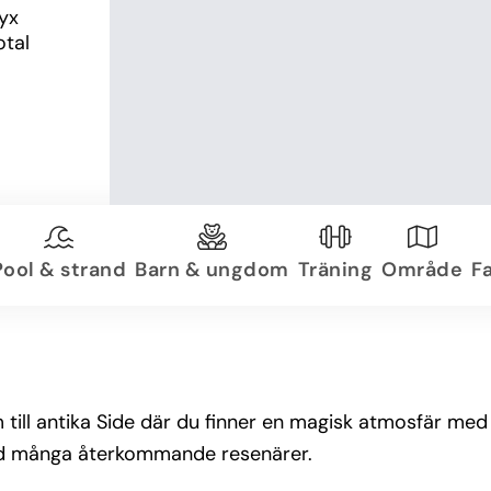
yx 
tal 
Pool & strand
Barn & ungdom
Träning
Område
Fa
 till antika Side där du finner en magisk atmosfär med 
med många återkommande resenärer.