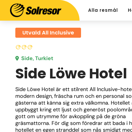
Alla resmål
H
Utvald All Inclusive
Side, Turkiet
Side Löwe Hotel
Side Löwe Hotel är ett stilrent All Inclusive-hote
modern design, fräscha rum och en personal som
gästerna att känna sig extra välkomna. Hotellet ä
uppbyggt kring ett ljust och generöst poolområ
gott om utrymme för avkoppling på de gröna 
gräsmattorna. För dig som föredrar att bada i h
hotellet en egen stranddel som nås smidigt med