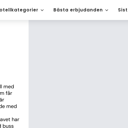
otellkategorier
Bästa erbjudanden
Sis
ll med 
 får 
r 
de med 
avet har 
 buss 