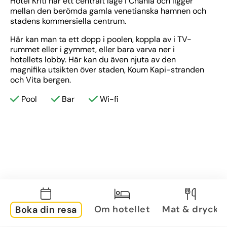
Hotel Kriti har ett centralt läge i Chania och ligger 
mellan den berömda gamla venetianska hamnen och 
stadens kommersiella centrum.
Här kan man ta ett dopp i poolen, koppla av i TV-
rummet eller i gymmet, eller bara varva ner i 
hotellets lobby. Här kan du även njuta av den 
magnifika utsikten över staden, Koum Kapi-stranden 
och Vita bergen. 
Pool
Bar
Wi-fi
Om hotellet
Mat & dryck
Boka din resa