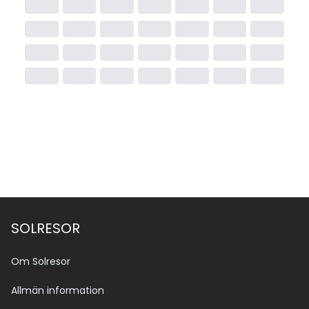
SOLRESOR
Om Solresor
Allmän information