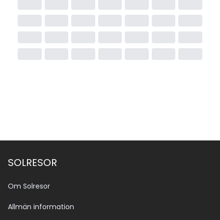
SOLRESOR
Om Solresor
Allmän information