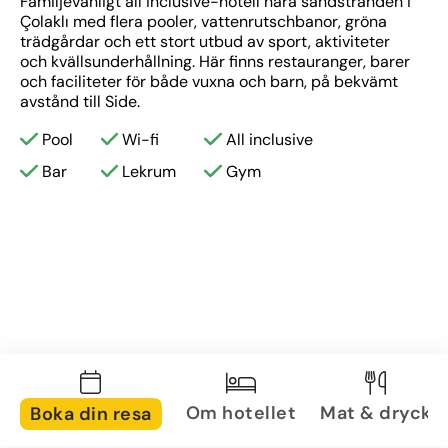
Familjevänligt all inclusive-hotell nära sandstranden i 
Çolaklı med flera pooler, vattenrutschbanor, gröna 
trädgårdar och ett stort utbud av sport, aktiviteter 
och kvällsunderhållning. Här finns restauranger, barer 
och faciliteter för både vuxna och barn, på bekvämt 
avstånd till Side.
Pool
Wi-fi
All inclusive
Bar
Lekrum
Gym
Om hotellet
Mat & dryck
Boka din resa