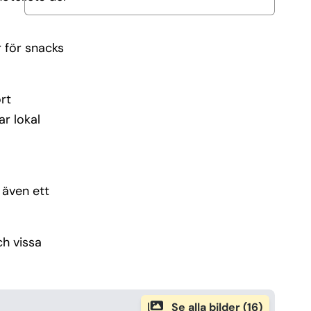
 för snacks
rt
ar lokal
 även ett
ch vissa
Se alla bilder (16)