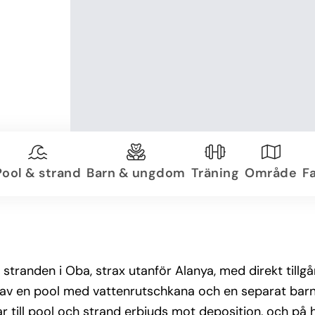
Pool & strand
Barn & ungdom
Träning
Område
Fa
 stranden i Oba, strax utanför Alanya, med direkt tillgån
 av en pool med vattenrutschkana och en separat barn
ar till pool och strand erbjuds mot deposition, och på h