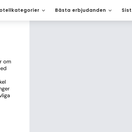
otellkategorier
Bästa erbjudanden
Sis
r om 
ed 
el 
nger 
liga 