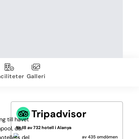
ciliteter
Galleri
Tripadvisor
g till havet
pool, där
Nr 18 av 732 hotell i Alanya
otellets del
av 435 omdömen