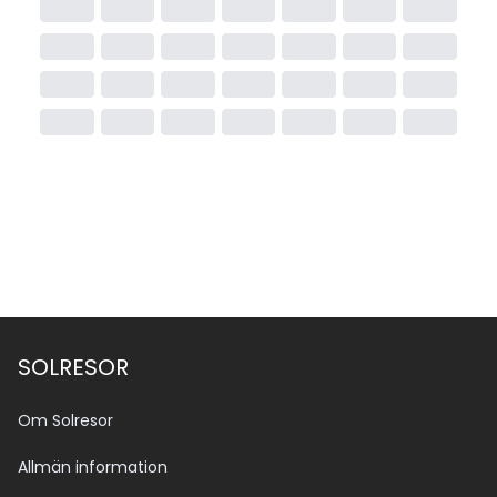
SOLRESOR
Om Solresor
Allmän information