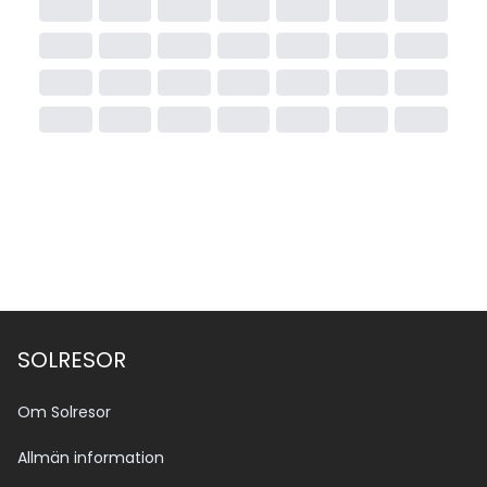
SOLRESOR
Om Solresor
Allmän information