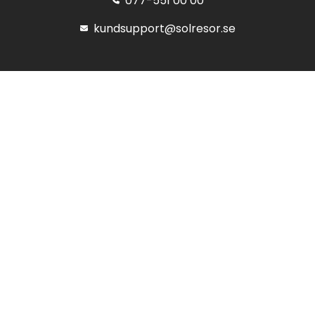
077-551 00 00
kundsupport@solresor.se