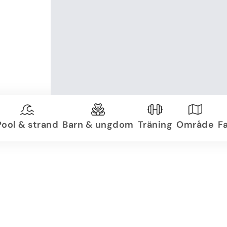
Pool & strand
Barn & ungdom
Träning
Område
Fa