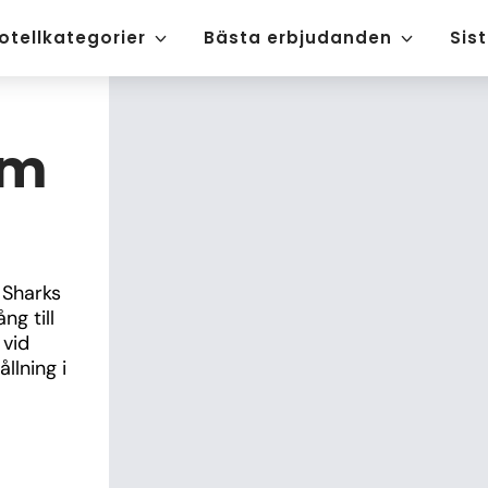
otellkategorier
Bästa erbjudanden
Sis
rm
Sharks 
g till 
vid 
lning i 