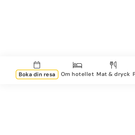
Om hotellet
Mat & dryck
Boka din resa