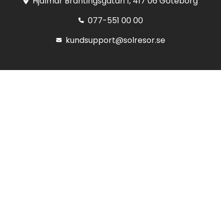
Hjalmar Brantingsgatan 1, 417 06 Göteborg
077-551 00 00
kundsupport@solresor.se