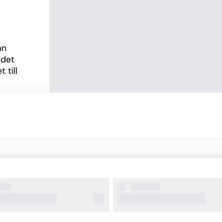
n 
det 
till 
ifi, tv, 
n 
eller 