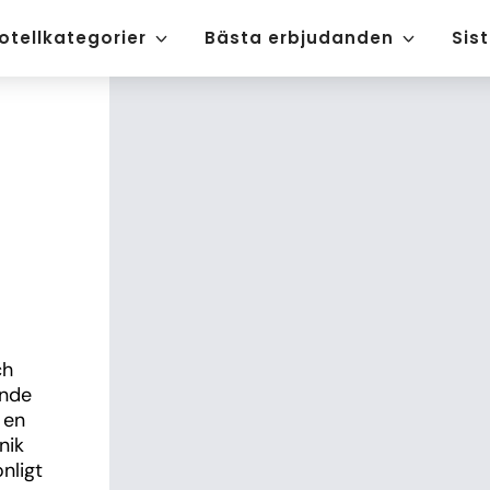
otellkategorier
Bästa erbjudanden
Sis
h 
nde 
en 
ik 
ligt 