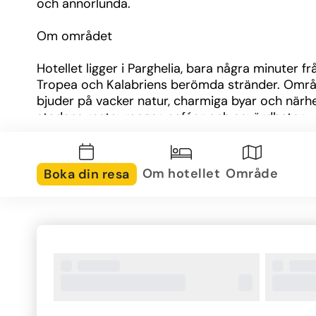
och annorlunda.
Om området
Hotellet ligger i Parghelia, bara några minuter frå
Tropea och Kalabriens berömda stränder. Områ
bjuder på vacker natur, charmiga byar och närhet 
stadens restauranger, caféer och sevärdheter.
Om rummen
Om hotellet
Område
Boka din resa
Rummen är individuellt och stilfullt inredda med 
konstnärliga detaljer. Här finns luftkonditionering, w
minibar och bekväma sängar. Vissa rum har äve
balkong eller terrass med utsikt över trädgården 
havet.
Övrig information
Poolområde med solterrass