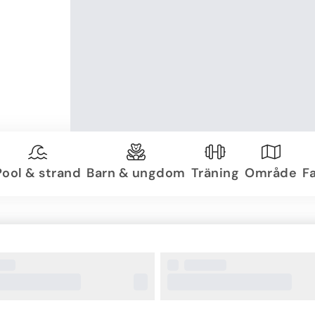
Pool & strand
Barn & ungdom
Träning
Område
Fa