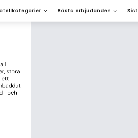
otellkategorier
Bästa erbjudanden
Sis
ll 
r, stora 
ett 
inbäddat 
d- och 