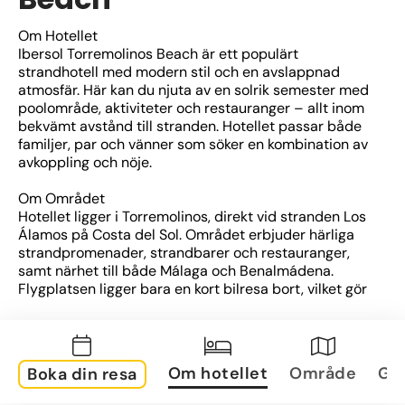
Om Hotellet
Ibersol Torremolinos Beach är ett populärt 
strandhotell med modern stil och en avslappnad 
atmosfär. Här kan du njuta av en solrik semester med 
poolområde, aktiviteter och restauranger – allt inom 
bekvämt avstånd till stranden. Hotellet passar både 
familjer, par och vänner som söker en kombination av 
avkoppling och nöje.
Om Området
Hotellet ligger i Torremolinos, direkt vid stranden Los 
Álamos på Costa del Sol. Området erbjuder härliga 
strandpromenader, strandbarer och restauranger, 
samt närhet till både Málaga och Benalmádena. 
Flygplatsen ligger bara en kort bilresa bort, vilket gör 
hotellet lättillgängligt.
Om Rummen
Rummen är ljusa och modernt inredda, med 
Om hotellet
Område
Gal
Boka din resa
bekvämligheter som luftkonditionering, Wi-Fi, 
satellit-tv och balkong eller terrass – många med 