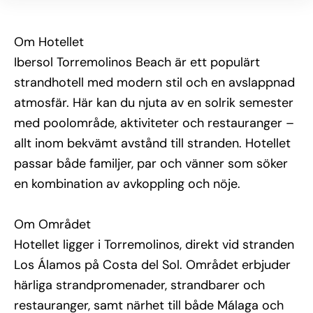
havsutsikt. Här bor du bekvämt oavsett om du reser 
som par eller med familj.
Om Hotellet
Övrig information
Ibersol Torremolinos Beach är ett populärt
Hotellet erbjuder pooler, solterrass, gym och 
kvällsunderhållning. För de yngre finns barnklubb och 
strandhotell med modern stil och en avslappnad
lekytor. Restaurangerna serverar både lokala 
atmosfär. Här kan du njuta av en solrik semester
specialiteter och internationella rätter, och barerna 
bjuder på svalkande drycker under dagen.
med poolområde, aktiviteter och restauranger –
allt inom bekvämt avstånd till stranden. Hotellet
passar både familjer, par och vänner som söker
en kombination av avkoppling och nöje.
Om Området
Hotellet ligger i Torremolinos, direkt vid stranden
Los Álamos på Costa del Sol. Området erbjuder
härliga strandpromenader, strandbarer och
restauranger, samt närhet till både Málaga och