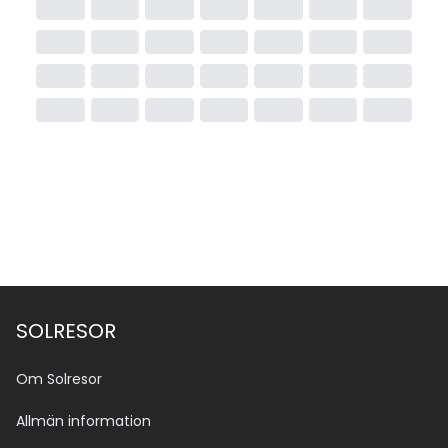
SOLRESOR
Om Solresor
Allmän information