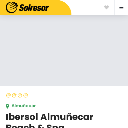
Almuñecar
Ibersol Almuñecar
Beach & Spa