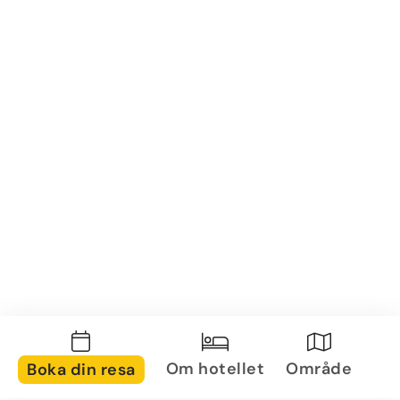
Om hotellet
Område
Boka din resa