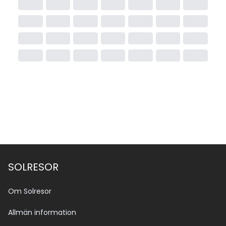
SOLRESOR
Om Solresor
Allmän information