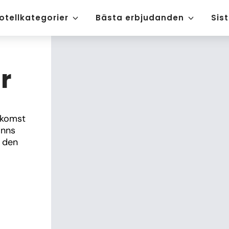
otellkategorier
Bästa erbjudanden
Sis
r
komst 
nns 
 den 