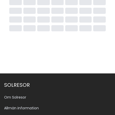
SOLRESOR
Om Solresor
Allmän information