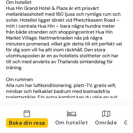
Om hotellet
Hua Hin Grand Hotel & Plaza är ett prisvärt 
mellanklasshotell med 160 ljusa och rymliga rum och 
sviter. Hotellet ligger direkt vid Phetchkasem Road – 
mitt i centrala Hua Hin – bara några hundra meter 
från både stranden och shoppingcentret Hua Hin 
Market Village. Nattmarknaden nås på några 
minuters promenad, vilket gör detta till ett perfekt val 
för dig som vill ha allt inom räckhåll. Den stora 
utomhuspoolen är en av hotellets stoltheter och har 
till och med använts av Thailands simlandslag för 
träning.
Om rummen
Alla rum har luftkonditionering, platt-TV, gratis wifi, 
minibar och helkaklat badrum med kostnadsfria 
toalettartiklar. För extra komfort kan du välja en svit 
med vardagsrumsyta och utsikt mot hav eller stad. 
Vissa rumstyper renoverades senast 2019 och har en 
fräschare, modern stil som gör det lätt att koppla av 
efter dagens aktiviteter.
Om hotellet
Område
Gal
Boka din resa
Om området