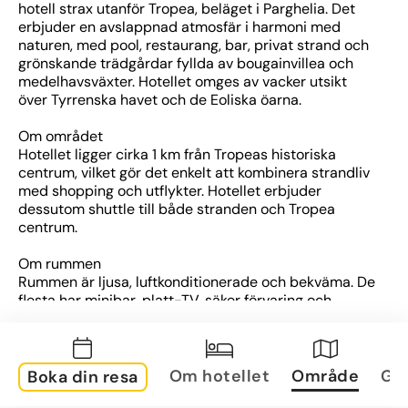
hotell strax utanför Tropea, beläget i Parghelia. Det 
erbjuder en avslappnad atmosfär i harmoni med 
naturen, med pool, restaurang, bar, privat strand och 
grönskande trädgårdar fyllda av bougainvillea och 
medelhavsväxter. Hotellet omges av vacker utsikt 
över Tyrrenska havet och de Eoliska öarna.
Om området
Hotellet ligger cirka 1 km från Tropeas historiska 
centrum, vilket gör det enkelt att kombinera strandliv 
med shopping och utflykter. Hotellet erbjuder 
dessutom shuttle till både stranden och Tropea 
centrum.
Om rummen
Rummen är ljusa, luftkonditionerade och bekväma. De 
flesta har minibar, platt-TV, säker förvaring och 
balkong eller terrass – ofta med havsutsikt.
Övrig information
Om hotellet
Område
Gal
Boka din resa
Faciliteter: Pool med hydromassage och 