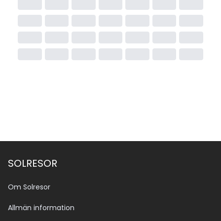
SOLRESOR
Om Solresor
Allmän information