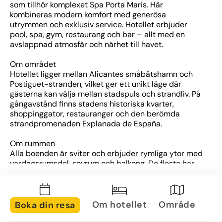
som tillhör komplexet Spa Porta Maris. Här 
kombineras modern komfort med generösa 
utrymmen och exklusiv service. Hotellet erbjuder 
pool, spa, gym, restaurang och bar – allt med en 
avslappnad atmosfär och närhet till havet.
Om området
Hotellet ligger mellan Alicantes småbåtshamn och 
Postiguet-stranden, vilket ger ett unikt läge där 
gästerna kan välja mellan stadspuls och strandliv. På 
gångavstånd finns stadens historiska kvarter, 
shoppinggator, restauranger och den berömda 
strandpromenaden Explanada de España.
Om rummen
Alla boenden är sviter och erbjuder rymliga ytor med 
vardagsrumsdel, sovrum och balkong. De flesta har 
utsikt över havet eller småbåtshamnen. Sviterna är 
utrustade med luftkonditionering, Wi-Fi, TV, minibar 
och premiumdetaljer för en bekväm vistelse.
Om hotellet
Område
Boka din resa
Övrig information