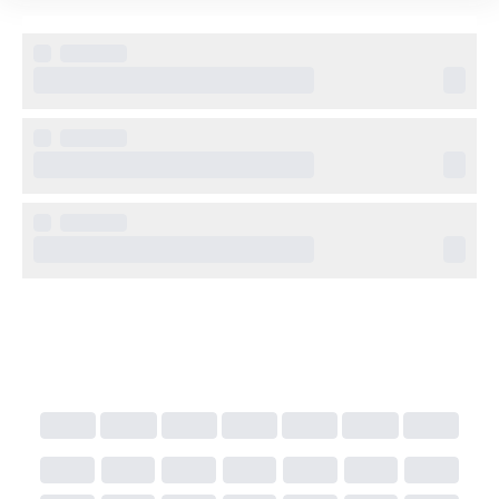
Hotel Suites del Mar passar både par, familjer och 
affärsresenärer. Gästerna har tillgång till 
wellnessområdet Spa Porta Maris, med pooler, 
behandlingar och bastu. Hotellet erbjuder även 
konferensmöjligheter och personlig service för en 
smidig vistelse.