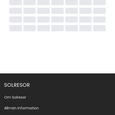
SOLRESOR
Om Solresor
Allmän information