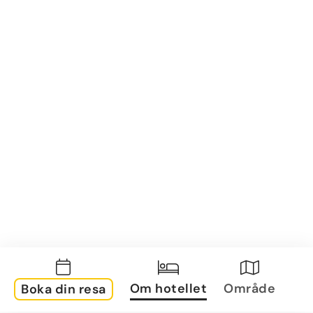
Om hotellet
Område
Boka din resa