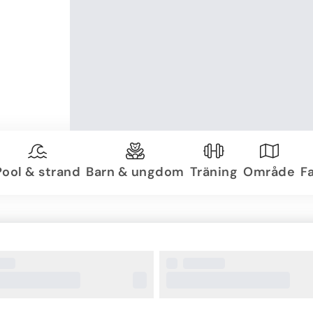
Pool & strand
Barn & ungdom
Träning
Område
Fa