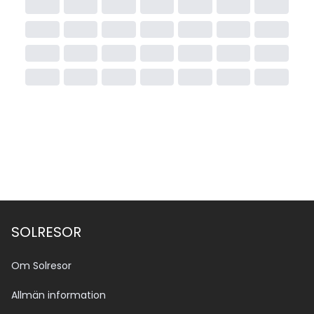
SOLRESOR
Om Solresor
Allmän information