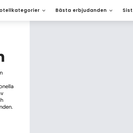
otellkategorier
Bästa erbjudanden
Sis
h
n 
nella 
v 
h 
anden.