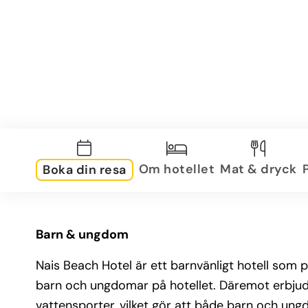
Om hotellet
Mat & dryck
Boka din resa
Barn & ungdom
Nais Beach Hotel är ett barnvänligt hotell som pa
barn och ungdomar på hotellet. Däremot erbjude
vattensporter, vilket gör att både barn och ungd