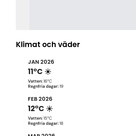
Klimat och väder
JAN
2026
11°C
Vatten
:
16°C
Regnfria dagar
:
19
FEB
2026
12°C
Vatten
:
15°C
Regnfria dagar
:
18
MAR
2026