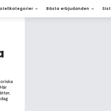
otellkategorier
Bästa erbjudanden
Sis
a
oriska 
Här 
tter, 
dag 