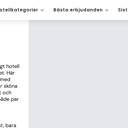
otellkategorier
Bästa erbjudanden
Sis
t hotell 
t. Här 
 med 
r sköna 
 och 
åde par 
t, bara 