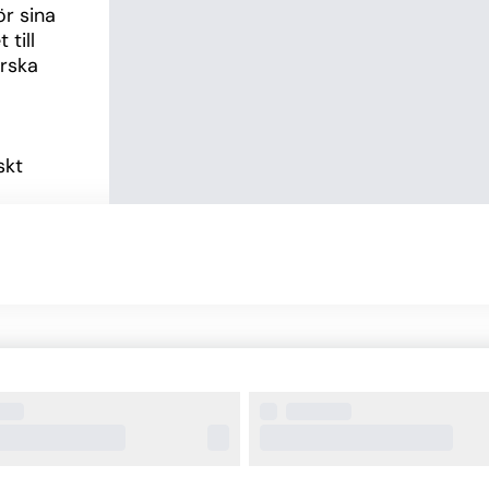
r sina 
till 
rska 
kt 
 och 
ler 
ha 
om kan 
n 
flexibel 