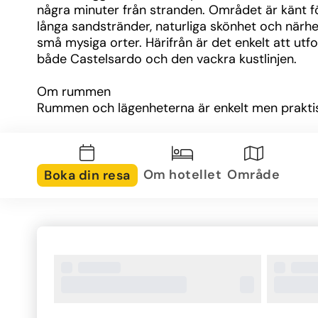
några minuter från stranden. Området är känt fö
långa sandstränder, naturliga skönhet och närhet 
små mysiga orter. Härifrån är det enkelt att utfo
både Castelsardo och den vackra kustlinjen.
Om rummen
Rummen och lägenheterna är enkelt men praktis
inredda och utrustade med luftkonditionering, tv
eget badrum. Flera boenden erbjuder även kök el
pentry, vilket passar utmärkt för gäster som vill 
möjlighet till självhushåll.
Om hotellet
Område
Boka din resa
Övrig information
Hotel La Ciaccia erbjuder gratis WiFi i allmänna 
utrymmen, parkering för gäster och reception s
hjälpa till med tips och bokningar. Här bor du i e
trivsam miljö med både service och frihet för en 
semester.