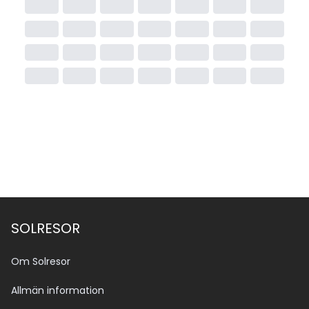
SOLRESOR
Om Solresor
Allmän information