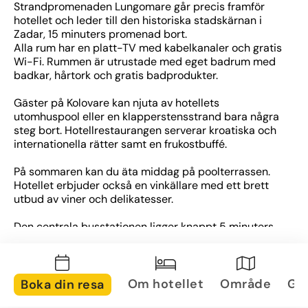
Strandpromenaden Lungomare går precis framför 
hotellet och leder till den historiska stadskärnan i 
Zadar, 15 minuters promenad bort.
Alla rum har en platt-TV med kabelkanaler och gratis 
Wi-Fi. Rummen är utrustade med eget badrum med 
badkar, hårtork och gratis badprodukter.
Gäster på Kolovare kan njuta av hotellets 
utomhuspool eller en klapperstensstrand bara några 
steg bort. Hotellrestaurangen serverar kroatiska och 
internationella rätter samt en frukostbuffé.
På sommaren kan du äta middag på poolterrassen. 
Hotellet erbjuder också en vinkällare med ett brett 
utbud av viner och delikatesser.
Den centrala busstationen ligger knappt 5 minuters 
promenad bort, och till Zadars färjehamn är det 1,5 
km. Till Zadars flygplats är det 10 km
Om hotellet
Område
Gal
Boka din resa