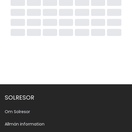
SOLRESOR
Om Solresor
Allmän information