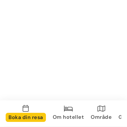
Om hotellet
Område
Gal
Boka din resa