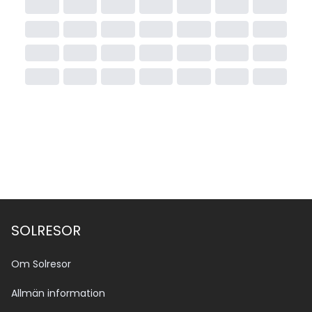
SOLRESOR
Om Solresor
Allmän information