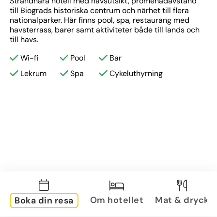
Strandnära hotell med havsutsikt, promenadavstånd 
till Biograds historiska centrum och närhet till flera 
nationalparker. Här finns pool, spa, restaurang med 
havsterrass, barer samt aktiviteter både till lands och 
till havs.
Wi-fi
Pool
Bar
Lekrum
Spa
Cykeluthyrning
Om hotellet
Mat & dryck
Boka din resa