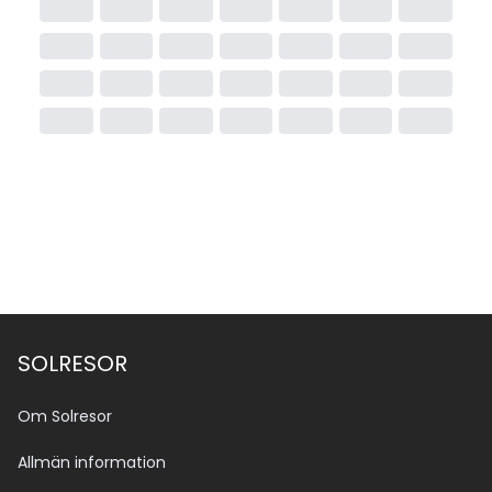
SOLRESOR
Om Solresor
Allmän information