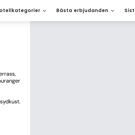
otellkategorier
Bästa erbjudanden
Sis
rrass, 
auranger 
 sydkust.