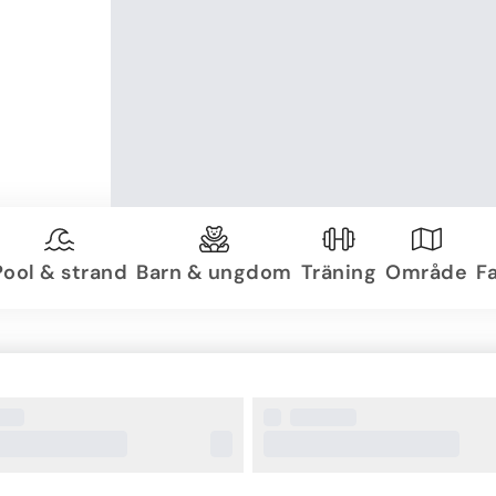
Pool & strand
Barn & ungdom
Träning
Område
Fa