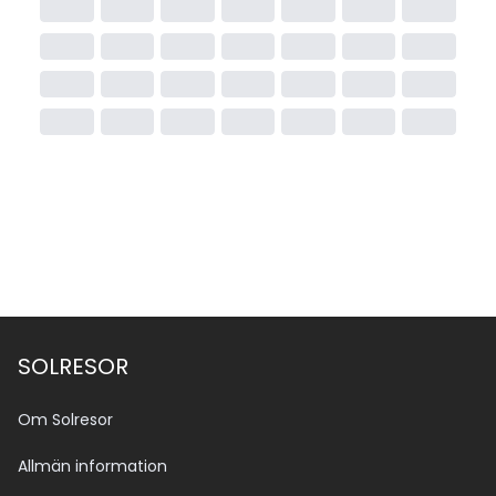
SOLRESOR
Om Solresor
Allmän information