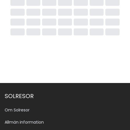
SOLRESOR
Om Solresor
Allmän information