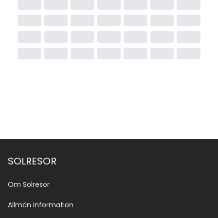
SOLRESOR
Om Solresor
Allmän information