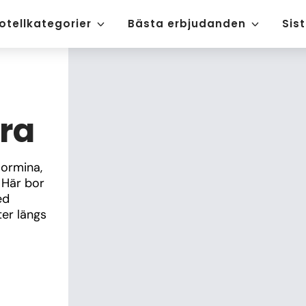
otellkategorier
Bästa erbjudanden
Sis
rra
ormina, 
Här bor 
d 
er längs 