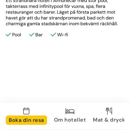
Ett strandnära hotell i Almuñécar med stor pool, 
takterrass med infinitypool för vuxna, spa, flera 
restauranger och barer. Läget på första parkett mot 
havet gör att du har strandpromenad, bad och den 
charmiga gamla stadskärnan inom bekvämt räckhåll.
Pool
Bar
Wi-fi
Om hotellet
Mat & dryck
Boka din resa