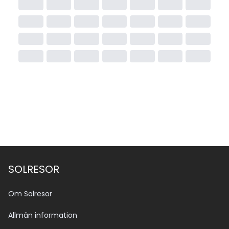
SOLRESOR
Om Solresor
Allmän information