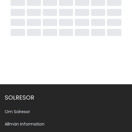
SOLRESOR
Om Solresor
Allmän information