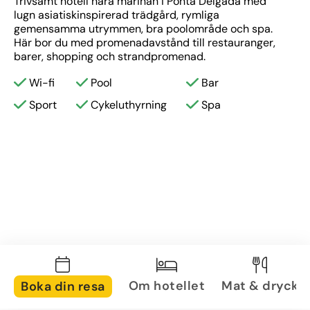
Trivsamt hotell nära marinan i Ponta Delgada med 
lugn asiatiskinspirerad trädgård, rymliga 
gemensamma utrymmen, bra poolområde och spa. 
Här bor du med promenadavstånd till restauranger, 
barer, shopping och strandpromenad.
Wi-fi
Pool
Bar
Sport
Cykeluthyrning
Spa
Om hotellet
Mat & dryck
Boka din resa