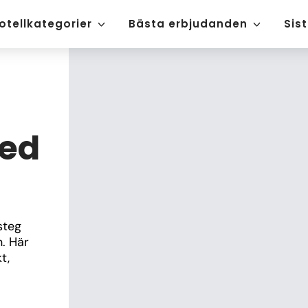
otellkategorier
Bästa erbjudanden
Sis
ted
teg 
 Här 
, 