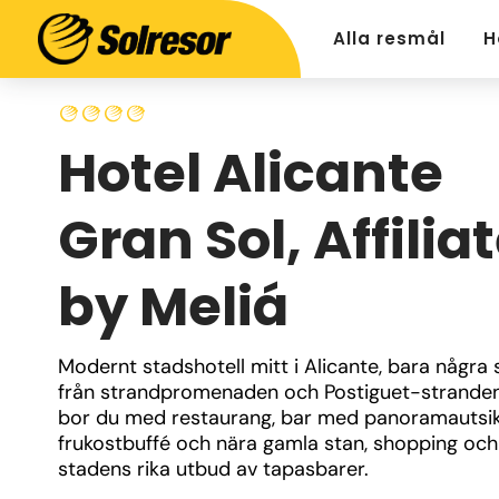
Alla resmål
H
Hotel Alicante
Gran Sol, Affilia
by Meliá
Modernt stadshotell mitt i Alicante, bara några s
från strandpromenaden och Postiguet-stranden.
bor du med restaurang, bar med panoramautsikt
frukostbuffé och nära gamla stan, shopping och 
stadens rika utbud av tapasbarer.