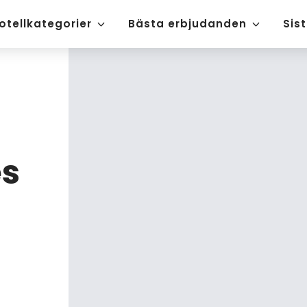
otellkategorier
Bästa erbjudanden
Sis
es