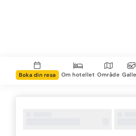
Om hotellet
Område
Galle
Boka din resa