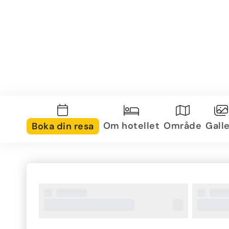
Om hotellet
Område
Galle
Boka din resa